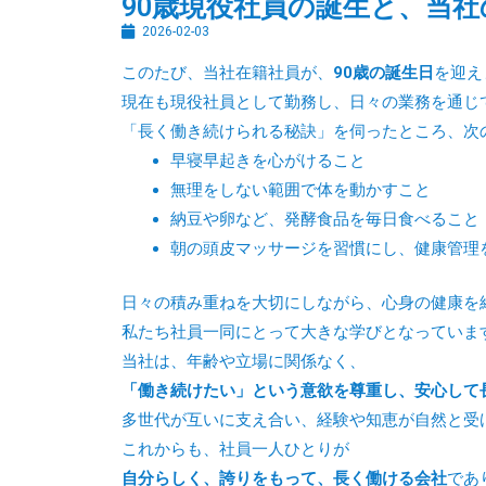
90歳現役社員の誕生と、当
2026-02-03
このたび、当社在籍社員が、
90歳の誕生日
を迎え
現在も現役社員として勤務し、日々の業務を通じ
「長く働き続けられる秘訣」を伺ったところ、次
早寝早起きを心がけること
無理をしない範囲で体を動かすこと
納豆や卵など、発酵食品を毎日食べること
朝の頭皮マッサージを習慣にし、健康管理
日々の積み重ねを大切にしながら、心身の健康を
私たち社員一同にとって大きな学びとなっていま
当社は、年齢や立場に関係なく、
「働き続けたい」という意欲を尊重し、安心して
多世代が互いに支え合い、経験や知恵が自然と受
これからも、社員一人ひとりが
自分らしく、誇りをもって、長く働ける会社
であ